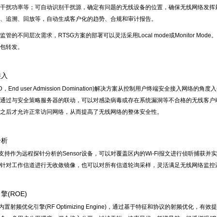
干扰功率等；可自动识别干扰源，确定有问题的无线设备的位置，确保无线网络发挥最佳
、追溯、回放等，自动生成客户化的趋势、合规和审计报告。
管的不同层次需求，RTSG方案的部署可以灵活采用Local mode或Monitor Mo
包转发。
接入
D，End user Admission Domination)解决方案从控制用户终端安全接
通过与安全策略服务器的联动，可以对感染病毒或存在系统漏洞等不合格的无线客户
之后才允许正常访问网络，从而提高了无线网络的整体安全性。
分析
列AP支持作为远程探针分析的Sensor设备，可以对覆盖区内的Wi-Fi报文进行侦听
针对工作信道进行无收敛镜像，也可以对所有信道轮询采样，灵活满足无线网络监控
(ROE)
列AP内置射频优化引擎(RF Optimizing Engine)，通过基于特征和协议的射