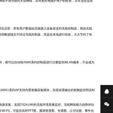
网络平滑升级到大型网络，从而更好地保护用户的投资，非常适合运营
制器部署在总部，所有用户数据由无线接入设备发送到无线控制器，再由无线
文，使得数据报文不经过无线控制器，而是在本地进行转发，大大节约了有
还是IPv6，都可以自动地与WX系列控制器进行注册提供WLAN服务，不会成为
3C WA3600 i系列AP支持内置射频采集模块，实现深度融合的射频监控和实时
在
微
通信和数据采集，实现7X24小时的无线环境质量监控、无线网络能力趋势评估
或非Wi-Fi)，可提供实时FFT图，频谱密度图、光谱图、占空比图、事件光