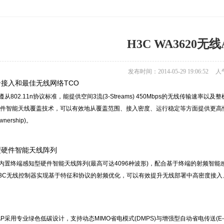
H3C WA3620无线
发布时间：2014-05-29 19:06:52
人
接入和最佳无线网络TCO
AP遵从802.11n协议标准，能提供空间3流(3-Streams) 450Mbps的无线传输速率
件智能天线覆盖技术，可以有效地从覆盖范围、接入密度、运行稳定等方面提供更高性
Ownership)。
型硬件智能天线阵列
系列AP内置终端感知型硬件智能天线阵列(最高可达4096种波形)，配合基于终端的射
3C无线控制器实现基于特征和协议的射频优化，可以有效提升无线部署中高密度接
系列AP采用专业绿色低碳设计，支持动态MIMO省电模式(DMPS)与增强型自动省电传送