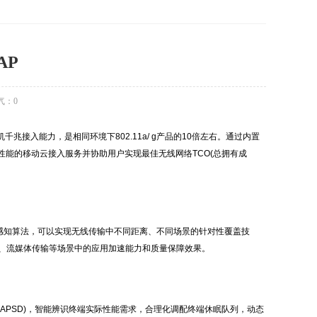
AP
气：
0
以及整机千兆接入能力，是相同环境下802.11a/ g产品的10倍左右。通过内置
能的移动云接入服务并协助用户实现最佳无线网络TCO(总拥有成
频智能感知算法，可以实现无线传输中不同距离、不同场景的针对性覆盖技
入、流媒体传输等场景中的应用加速能力和质量保障效果。
(E-APSD)，智能辨识终端实际性能需求，合理化调配终端休眠队列，动态