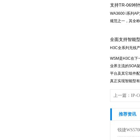
支持TR-069特
WA3600 i系列
规范之一，其全称
全面支持智能
H3C全系列无线
WSM是H3C在下一
业界主流的SOA
平台及其它组件配
真正实现智能型有
上一篇：
IP-
推荐资讯
锐捷WS57