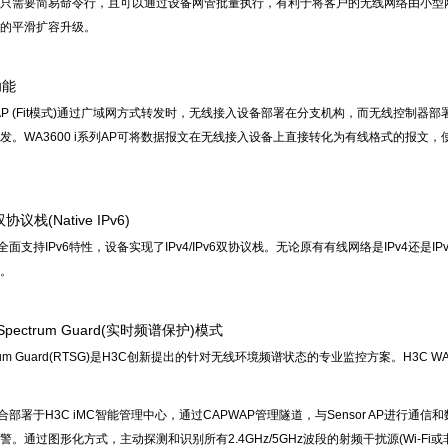
只需要简易命令行，且可以通过设备网管批量执行，有利于将客户的无线网络由小型
的平滑扩容升级。
功能
i系列AP (Fit模式)通过广域网方式转发时，无线接入设备部署在分支机构，而无线控
发。WA3600 i系列AP可将数据报文在无线接入设备上直接转化为有线格式的报
双协议栈(Native IPv6)
列AP全面支持IPv6特性，设备实现了IPv4/IPv6双协议栈。无论原有有线网络是IPv4
。
 Spectrum Guard(实时频谱保护)模式
pectrum Guard(RTSG)是H3C创新提出的针对无线环境频谱状态的专业监控方案。H
合部署于H3C iMC智能管理中心，通过CAPWAP管理隧道，与Sensor AP进行
。通过图形化方式，主动探测和识别所有2.4GHz/5GHz波段的射频干扰源(Wi-Fi