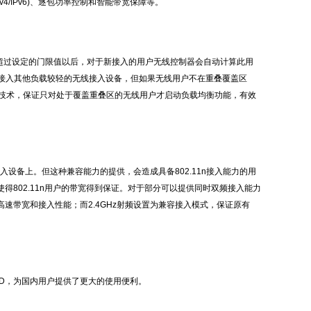
/IPv6)、逐包功率控制和智能带宽保障等。
负载超过设定的门限值以后，对于新接入的用户无线控制器会自动计算此用
接入其他负载较轻的无线接入设备，但如果无线用户不在重叠覆盖区
衡技术，保证只对处于覆盖重叠区的无线用户才启动负载均衡功能，有效
1n的无线接入设备上。但这种兼容能力的提供，会造成具备802.11n接入能力的用
使得802.11n用户的带宽得到保证。对于部分可以提供同时双频接入能力
用户的高速带宽和接入性能；而2.4GHz射频设置为兼容接入模式，保证原有
SSID，为国内用户提供了更大的使用便利。