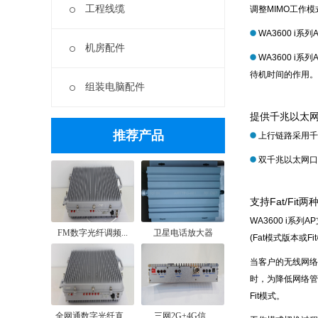
工程线缆
调整MIMO工作模
WA3600 i
机房配件
WA3600 
待机时间的作用。
组装电脑配件
提供千兆以太
推荐产品
上行链路采用千
双千兆以太网口
支持Fat/Fit
WA3600 i系
FM数字光纤调频...
卫星电话放大器
(Fat模式版本或F
当客户的无线网络
时，为降低网络管
Fit模式。
全网通数字光纤直...
三网2G+4G信...