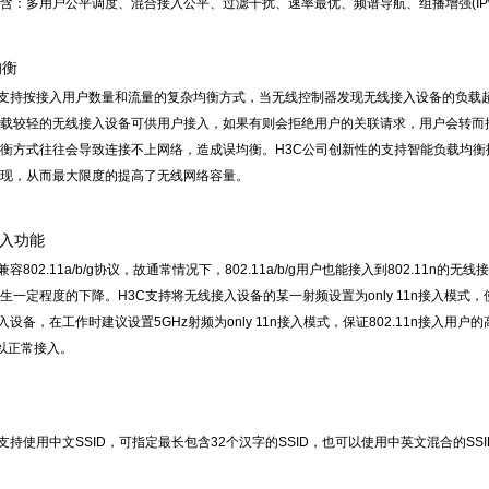
含：多用户公平调度、混合接入公平、过滤干扰、速率最优、频谱导航、组播增强(IPv4
均衡
系列AP支持按接入用户数量和流量的复杂均衡方式，当无线控制器发现无线接入设备的
载较轻的无线接入设备可供用户接入，如果有则会拒绝用户的关联请求，用户会转而
衡方式往往会导致连接不上网络，造成误均衡。H3C公司创新性的支持智能负载均
现，从而最大限度的提高了无线网络容量。
n接入功能
下兼容802.11a/b/g协议，故通常情况下，802.11a/b/g用户也能接入到802.1
生一定程度的下降。H3C支持将无线接入设备的某一射频设置为only 11n接入模式，
线接入设备，在工作时建议设置5GHz射频为only 11n接入模式，保证802.11n接入
户可以正常接入。
列AP支持使用中文SSID，可指定最长包含32个汉字的SSID，也可以使用中英文混合的