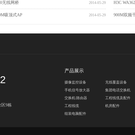
620无线网桥
H3C WA3
2014-05-29
450M吸顶式AP
900M双
2014-05-29
产品展示
52
摄像监控设备
无线覆盖设备
手机信号放大器
集团电话交换机
交换机/路由器
工程线缆及配件
区9栋
工程线缆
机房配件
组装电脑配件