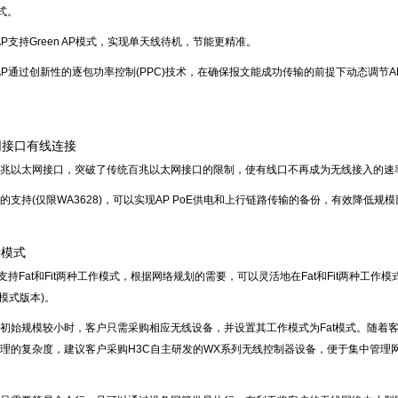
式。
系列AP支持Green AP模式，实现单天线待机，节能更精准。
i系列AP通过创新性的逐包功率控制(PPC)技术，在确保报文能成功传输的前提下动态
网接口有线连接
兆以太网接口，突破了传统百兆以太网接口的限制，使有线口不再成为无线接入的速
的支持(仅限WA3628)，可以实现AP PoE供电和上行链路传输的备份，有效降低
两种模式
列AP支持Fat和Fit两种工作模式，根据网络规划的需要，可以灵活地在Fat和Fit两
it模式版本)。
初始规模较小时，客户只需采购相应无线设备，并设置其工作模式为Fat模式。随着
理的复杂度，建议客户采购H3C自主研发的WX系列无线控制器设备，便于集中管理网络