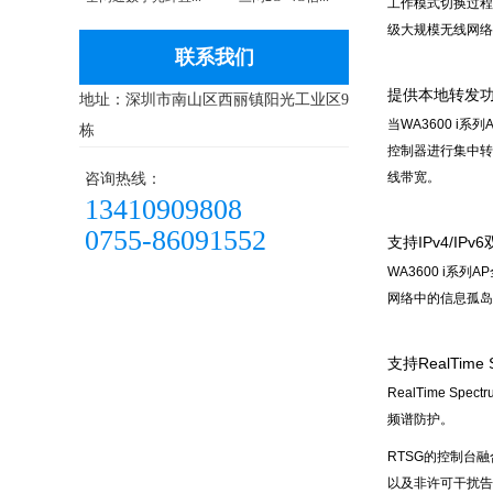
工作模式切换过程
级大规模无线网络
联系我们
提供本地转发
地址：深圳市南山区西丽镇阳光工业区9
当WA3600 
栋
控制器进行集中转
线带宽。
咨询热线：
13410909808
0755-86091552
支持IPv4/IPv6
WA3600 i系
网络中的信息孤岛
支持RealTime
RealTime S
频谱防护。
RTSG的控制台融
以及非许可干扰告警