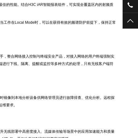
075
的性能。结合H3C iAR智能报表组件，可实现全覆盖区内的射频质
TO
de。当工作在Local Mode时，可以在获得有效的频谱防护前提下，保持正常
入网络的角度入手，整合网络接入控制与终端安全产品，对接入网络的用户终端强制实
端进行下线、隔离、提醒或监控等多种方式的处理，只有无线客户端符
捕获并实时镜像到本地分析设备供网络管理员进行故障排查、优化分析。远程探
运维要求。
频优化，有效提升无线部署中高密度接入、流媒体传输等场景中的应用加速能力和质量