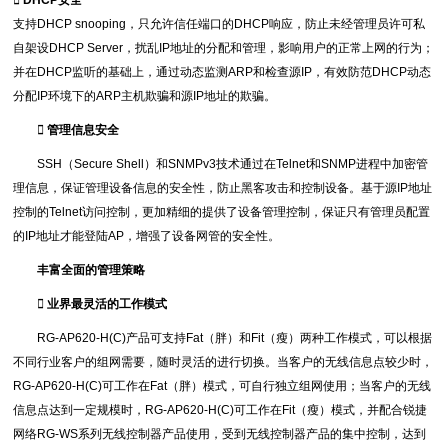
 DHCP安全
支持DHCP snooping，只允许信任端口的DHCP响应，防止未经管理员许可私
自架设DHCP Server，扰乱IP地址的分配和管理，影响用户的正常上网的行为；
并在DHCP监听的基础上，通过动态监测ARP和检查源IP，有效防范DHCP动态
分配IP环境下的ARP主机欺骗和源IP地址的欺骗。
 管理信息安全
SSH（Secure Shell）和SNMPv3技术通过在Telnet和SNMP进程中加密管
理信息，保证管理设备信息的安全性，防止黑客攻击和控制设备。基于源IP地址
控制的Telnet访问控制，更加精细的提供了设备管理控制，保证只有管理员配置
的IP地址才能登陆AP，增强了设备网管的安全性。
丰富全面的管理策略
 业界最灵活的工作模式
RG-AP620-H(C)产品可支持Fat（胖）和Fit（瘦）两种工作模式，可以根据
不同行业客户的组网需要，随时灵活的进行切换。当客户的无线信息点较少时，
RG-AP620-H(C)可工作在Fat（胖）模式，可自行独立组网使用；当客户的无线
信息点达到一定规模时，RG-AP620-H(C)可工作在Fit（瘦）模式，并配合锐捷
网络RG-WS系列无线控制器产品使用，受到无线控制器产品的集中控制，达到