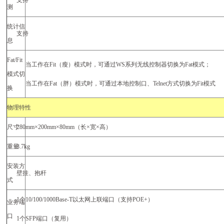
支持
测
统计信
支持
息
Fat/Fit
当工作在
Fit
（瘦）模式时，可通过
WS
系列无线控制器切换为
Fat
模式；
模式切
当工作在
Fat
（胖）模式时，可通过本地控制口、
Telnet
方式切换为
Fit
模式
换
物理特性
尺寸
280mm
×200mm×80mm
（长
×
宽
×
高）
重量
3.7kg
安装方
壁挂、抱杆
式
1
个
10/100/1000Base-T
以太网上联端口（支持
POE+
）
业务端
口
1
个
SFP
端口（复用）