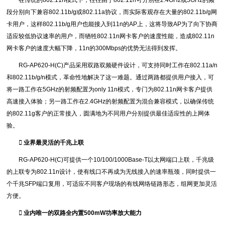
在传统的802.11n模式下，往往由于802.11n可分别在2.4GHz或5GHz的频
段分别向下兼容802.11b/g或802.11a协议，而实际客观存在大量的802.11b/g网
卡用户，这样802.11b/g用户也能接入到11n的AP上，这将导致AP为了向下协商
适应较低协议速率的用户，而牺牲802.11n网卡客户的速度性能，造成802.11n
网卡客户的速度大幅下降，11n的300Mbps的优势无法得到发挥。
RG-AP620-H(C)产品采用双路双频硬件设计，可支持同时工作在802.11a/n
和802.11b/g/n模式，革命性地解决了这一难题。通过两路都提供用户接入，可
将一路工作在5GHz的射频配置为only 11n模式，专门为802.11n网卡客户提供
高速接入体验；另一路工作在2.4GHz的射频配置为混合兼容模式，以确保传统
的802.11g客户的正常接入，圆满地为不同用户分别提供最佳适应性的上网体
验。
 业界最灵活的千兆上联
RG-AP620-H(C)可提供一个10/100/1000Base-T以太网端口上联，千兆级
的上联专为802.11n设计，使有线口不再成为无线接入的速率瓶颈，同时提供一
个千兆SFP端口复用，可适应不同客户现场的有线网络链路形态，组网更加灵活
方便。
 业内唯一的双路全内置500mW功率放大能力