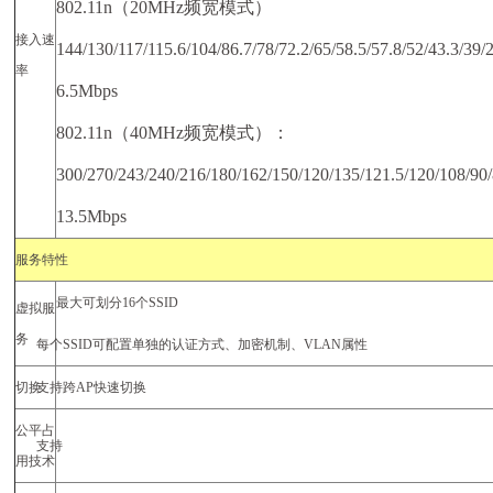
802.11n
（
20MHz
频宽模式）
接入速
144/130/117/115.6/104/86.7/78/72.2/65/58.5/57.8/52/43.3/39/2
率
6.5Mbps
802.11n
（
40MHz
频宽模式）
：
300/270/243/240/216/180/162/150/120/135/121.5/120/108/90/
13.5Mbps
服务特性
最大可划分
16
个
SSID
虚拟服
务
每个
SSID
可配置单独的认证方式、加密机制、
VLAN
属性
切换
支持跨
AP
快速切换
公平占
支持
用技术