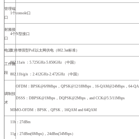
管理端
1
个
console
口
口
射频接
4
个
N
型接口
口
电源
支持增强型
PoE
以太网供电（
802.3at
标准）
802.11a
/n
：
5.725GHz-5.850GHz
（中国）
工作频
段
802.11b/g/n
：
2.412GHz-2.472GHz
（中国）
OFDM
：
BPSK@6/9Mbps
，
QPSK@12/18Mbps
，
16-QAM@24Mbps
，
64-Q
调制技
DSSS
：
DBPSK@1Mbps
，
DQPSK@2Mbps
，
and CCK@5.5/11Mbps
术
MIMO-OFDM
：
BPSK
，
QPSK
，
16QAM and 64QAM
11b
：
27dBm
11g
：
27dBm(6Mbps)
，
24dBm(54Mbps
）