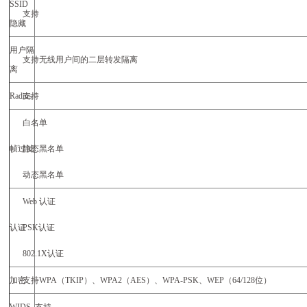
SSID
支持
隐藏
用户隔
支持无线用户间的二层转发隔离
离
Radius
支持
白名单
帧过滤
静态黑名单
动态黑名单
Web
认证
认证
PSK
认证
802.1X
认证
加密
支持
WPA
（
TKIP
）、
WPA2
（
AES
）、
WPA-PSK
、
WEP
（
64/128
位）