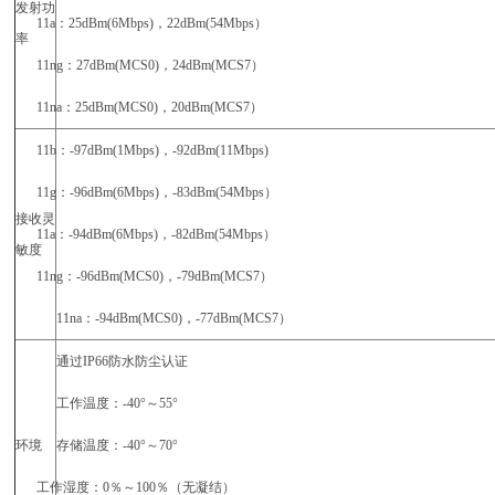
发射功
11a
：
25dBm(6Mbps)
，
22dBm(54Mbps
）
率
11ng
：
27dBm(MCS0)
，
24dBm(MCS7
）
11na
：
25dBm(MCS0)
，
20dBm(MCS7
）
11b
：
-97dBm(1Mbps)
，
-92dBm(11Mbps)
11g
：
-96dBm(6Mbps)
，
-83dBm(54Mbps
）
接收灵
11a
：
-94dBm(6Mbps)
，
-82dBm(54Mbps
）
敏度
11ng
：
-96dBm(MCS0)
，
-79dBm(MCS7
）
11na
：
-94dBm(MCS0)
，
-77dBm(MCS7
）
通过
IP66
防水防尘认证
工作温度：
-40
°～
55
°
环境
存储温度：
-40
°～
70
°
工作湿度：
0
％～
100
％（无凝结）