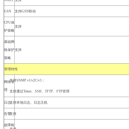
WIDS
支持
GSN
支持
GSN
联动
CPU
保
支持
护策略
基础网
络保护
支持
策略
管理特性
支持
SNMP v1/v2C/v3
；
网络管
理
支持通过
Telnet
、
SSH
、
TFTP
、
FTP
管理
日志
支持本地日志、日志主机
告警
支持
故障检