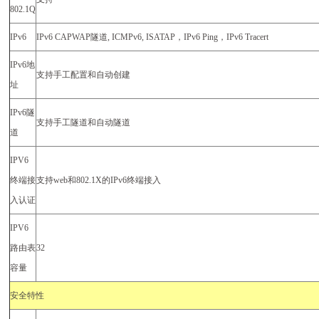
802.1Q
IPv6
IPv6 CAPWAP
隧道
, ICMPv6, ISATAP
，
IPv6 Ping
，
IPv6 Tracert
IPv6
地
支持手工配置和自动创建
址
IPv6
隧
支持手工隧道和自动隧道
道
IPV6
终端接
支持
web
和
802.1X
的
IPv6
终端接入
入认证
IPV6
路由表
32
容量
安全特性