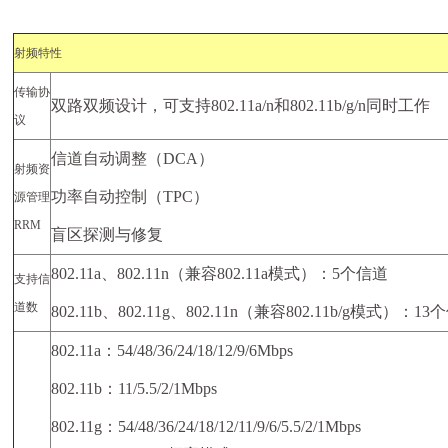
射频特性
传输协
双路双频设计，可支持
802.11a
/n
和
802.11b/g/n
同时工作
议
信道自动调整（
DCA
）
射频资
功率自动控制（
TPC
）
源管理
RRM
盲区探测与修复
802.11a
、
802.11n
（兼容
802.11a
模式
）：
5
个信道
支持信
道数
802.11b
、
802.11g
、
802.11n
（兼容
802.11b/g
模式）：
13
个
802.11a
：
54/48/36/24/18/12/9/6Mbps
802.11b
：
11/5.5/2/1Mbps
802.11g
：
54/48/36/24/18/12/11/9/6/5.5/2/1Mbps