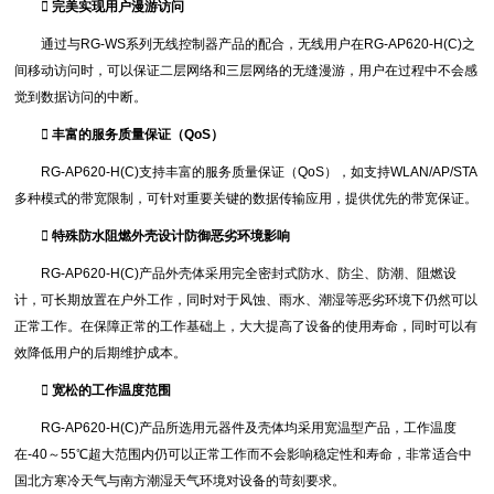
 完美实现用户漫游访问
通过与RG-WS系列无线控制器产品的配合，无线用户在RG-AP620-H(C)之
间移动访问时，可以保证二层网络和三层网络的无缝漫游，用户在过程中不会感
觉到数据访问的中断。
 丰富的服务质量保证（QoS）
RG-AP620-H(C)支持丰富的服务质量保证（QoS），如支持WLAN/AP/STA
多种模式的带宽限制，可针对重要关键的数据传输应用，提供优先的带宽保证。
 特殊防水阻燃外壳设计防御恶劣环境影响
RG-AP620-H(C)产品外壳体采用完全密封式防水、防尘、防潮、阻燃设
计，可长期放置在户外工作，同时对于风蚀、雨水、潮湿等恶劣环境下仍然可以
正常工作。在保障正常的工作基础上，大大提高了设备的使用寿命，同时可以有
效降低用户的后期维护成本。
 宽松的工作温度范围
RG-AP620-H(C)产品所选用元器件及壳体均采用宽温型产品，工作温度
在-40～55℃超大范围内仍可以正常工作而不会影响稳定性和寿命，非常适合中
国北方寒冷天气与南方潮湿天气环境对设备的苛刻要求。