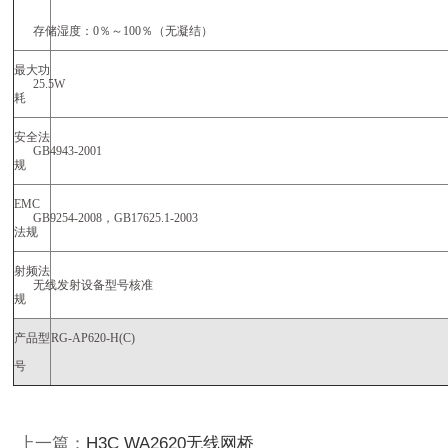
存储湿度：
0
％～
100
％（无凝结）
最大功
25.5W
耗
安全法
GB4943-2001
规
EMC
GB9254-2008
，
GB17625.1-2003
法规
射频法
无线发射设备型号核准
规
产品型
RG-AP620-H(C)
号
上一篇：
H3C WA2620无线网桥